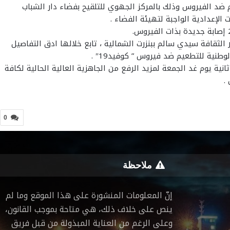
 ضد الفيروس وذلك بالمركز الجهوي للتلقيح بفضاء دار الشباب
الإعدادية الواجبة لتهيئة الفضاء .
لثقافة سيدي سالم ببنزرت الشمالية ، تابع خلالها ادق التفاصيل
طنية للتطعيم ضد فيروس ” كوفيد19″ .
ية يوم غد الجمعة لمزيد الرفع من الجاهزية العالية الحالية لكافة
.
0
ملاحظة
إنّ المعلومات المنشورة على هذا الموقع وما لم
ينص على خلاف ذلك، هي متاحة بموجب القانون،
وعلى الرغم من العناية المبذولة من قبل فريق