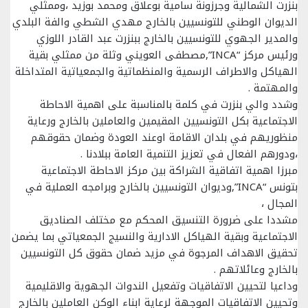
بنزرت الشمالية وجرزونة سامية بوعلاق ومحمد بوزيد ،وممثلي
الديوان الوطني للتونسيين بالخارج مهدي الشطي والفة البلدي
والمدير الجهوي للتونسيين بالخارج ببنزرت عبد القادر اللوزي
ورئيس مركز “INCA”,مصطفى العويني وثلة من ممثلي بقية
الهياكل والاطراف الرسمية والمنظماتية والجمعياتية المتداخلة
والمهتمة .
وشدد والي بنزرت في كلمة بالمناسبة على اهمية الاحاطة
الاجتماعية بكل التونسيين المقيمين والعاملين بالخارج ورعاية
منظوريهم في بلدان الاقامة اوعند العودة وضمان حقوقهم
،ودورهم الفعال في تعزيز التنمية العامة ببلادنا .
مبرزا اهمية اتفاقية الشراكة بين مركز الاحاطة الاجتماعية
بتونس “INCA”,وديوان التونسيين بالخارج وبرامجه العملية في
المجال ،
مشددا على ضرورة التنسيق المحكم مع مختلف الصناديق
الاجتماعية وبقية الهياكل الادارية والنسيج الجمعياتي بما يضمن
تحقيق الاهداف المرجوة في مزيد ضمان حقوق كل التونسيين
بالخارج وعائلاتهم .
وداعيا لتحيين الاتفاقيات وتفعيل الندوات الجهوية والاقليمية
وتحيين الاتفاقيات الموجهة لرعاية ابناء الوكن العاملين بالخارج