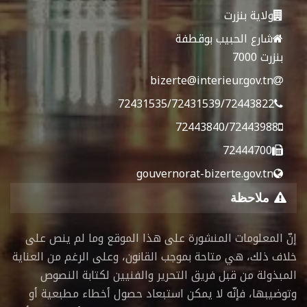
ولاية بنزرت
شارع الحبيب بوقطفة
بنزرت 7000
bizerte@interieur.gov.tn
72431535/72431539/72443822
72443840/72443988
72444700
gouvernorat-bizerte.gov.tn
ملاحظة
إنّ المعلومات المنشورة على هذا الموقع وما لم ينص على
خلاف ذلك، هي متاحة بموجب القانون، وعلى الرغم من العناية
المبذولة من قبل فريق التحرير والفنيين لكتابة النصوص
وتوضيبها، فإنّه لا يمكن استبعاد حصول أخطاء مطبعية أو