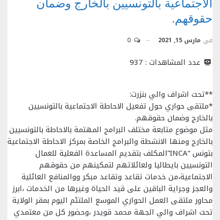
الاجتماعية بالتونسيين بالخارج وضمان
حقوقهم.
في
مارس 15, 2021
0
عدد المشاهدات :
937
**تحت اشراف والي بنزرت:
*ملتقى حواري حول تفعيل الاحاطة الاجتماعية بالتونسيين
بالخارج وضمان حقوقهم.
مثل موضوع متابعة مختلف البرامج المهتمة بالاحاطة بالتونسيين
بالخارج ومنها الانشطة والبرامج الخاصة بمركز الاحاطة الاجتماعية
بتونس “INCA”المكلف بتقديم المساعدة الفعلية للعمال
التونسيين بايطاليا ولعائلاتهم لتمكينهم من حقوقهم
الاجتماعية،من خدمات تقاعد وتقاعد مبكر ووالمنافع العائلية
والعجز وجراية الباقين على قيد الحياة وغيرها من الخدمات ،ابرز
محاور ملتقى العمل الحواري الموسع الملتئم اليوم بمقر الولاية
تحت اشراف والي الجهة محمد قويدر ،وحضور كل من معتمدي