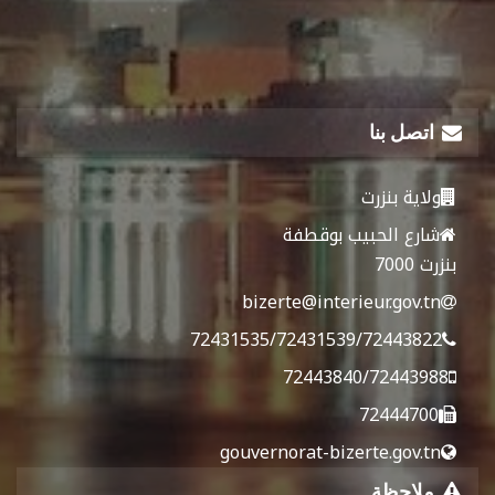
اتصل بنا
ولاية بنزرت
شارع الحبيب بوقطفة
بنزرت 7000
bizerte@interieur.gov.tn
72431535/72431539/72443822
72443840/72443988
72444700
gouvernorat-bizerte.gov.tn
ملاحظة