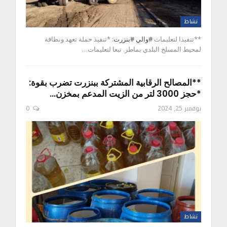
نشاط
**تنفيذا لتعليمات
#والي
#بنزرت
: *تنفيذ حملة تعهد ونظافة
لمحيط المسلخ البلدي بماطر. تبعا لتعليمات…
**المصالح الرقابية المشتركة ببنزرت تضرب بقوة:
*حجز 3000 لتر من الزيت المدعم بمخزن…
نوفمبر 25, 2024
0
نشاط