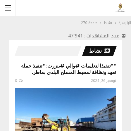
الرئيسية
نشاط
صفحة 270
عدد المشاهدات :
47٬941
نشاط
**تنفيذا لتعليمات #والي #بنزرت: *تنفيذ حملة
تعهد ونظافة لمحيط المسلخ البلدي بماطر.
نوفمبر 26, 2024
0