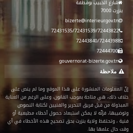
شارع الحبيب بوقطفة
بنزرت 7000
bizerte@interieur.gov.tn
72431535/72431539/72443822
72443840/72443988
72444700
gouvernorat-bizerte.gov.tn
ملاحظة
إنّ المعلومات المنشورة على هذا الموقع وما لم ينص على
خلاف ذلك، هي متاحة بموجب القانون، وعلى الرغم من العناية
المبذولة من قبل فريق التحرير والفنيين لكتابة النصوص
وتوضيبها، فإنّه لا يمكن استبعاد حصول أخطاء مطبعية أو
فنية ، وتحتفظ ولاية بنزرت بحق تصحيح هذه الأخطاء في أي
وقت حال علمها بها.