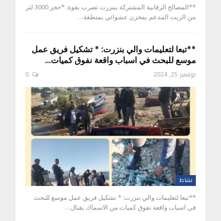
**المصالح الرقابية المشتركة ببنزرت تضرب بقوة: *حجز 3000 لتر
من الزيت المدعم بمخزن عشوائي بمنطقة…
**تبعا لتعليمات والي بنزرت: * تشكيل فريق عمل
موسع للبحث في اسباب واقعة نفوق كميات…
نوفمبر 25, 2024
0
نشاط
**تبعا لتعليمات والي بنزرت: * تشكيل فريق عمل موسع للبحث
في اسباب واقعة نفوق كميات من الاسماك بقنال…