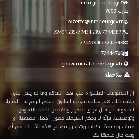
شارع الحبيب بوقطفة
بنزرت 7000
bizerte@interieur.gov.tn
72431535/72431539/72443822
72443840/72443988
72444700
gouvernorat-bizerte.gov.tn
ملاحظة
إنّ المعلومات المنشورة على هذا الموقع وما لم ينص على
خلاف ذلك، هي متاحة بموجب القانون، وعلى الرغم من العناية
المبذولة من قبل فريق التحرير والفنيين لكتابة النصوص
وتوضيبها، فإنّه لا يمكن استبعاد حصول أخطاء مطبعية أو
فنية ، وتحتفظ ولاية بنزرت بحق تصحيح هذه الأخطاء في أي
وقت حال علمها بها.