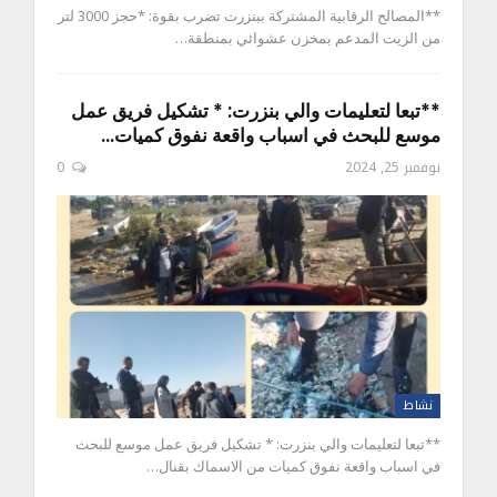
**المصالح الرقابية المشتركة ببنزرت تضرب بقوة: *حجز 3000 لتر
من الزيت المدعم بمخزن عشوائي بمنطقة…
**تبعا لتعليمات والي بنزرت: * تشكيل فريق عمل
موسع للبحث في اسباب واقعة نفوق كميات…
نوفمبر 25, 2024
0
نشاط
**تبعا لتعليمات والي بنزرت: * تشكيل فريق عمل موسع للبحث
في اسباب واقعة نفوق كميات من الاسماك بقنال…