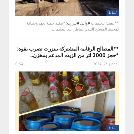
نشاط
**تنفيذا لتعليمات
#والي
#بنزرت
: *تنفيذ حملة تعهد ونظافة
لمحيط المسلخ البلدي بماطر. تبعا لتعليمات…
**المصالح الرقابية المشتركة ببنزرت تضرب بقوة:
*حجز 3000 لتر من الزيت المدعم بمخزن…
نوفمبر 25, 2024
0
نشاط