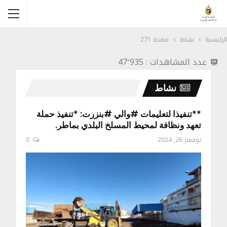
الرئيسية
نشاط
صفحة 271
عدد المشاهدات :
47٬935
نشاط
**تنفيذا لتعليمات #والي #بنزرت: *تنفيذ حملة
تعهد ونظافة لمحيط المسلخ البلدي بماطر.
نوفمبر 26, 2024
0