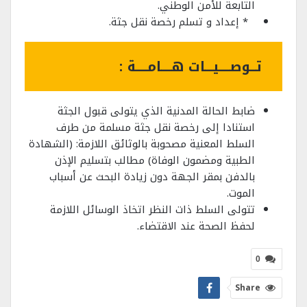
اﻟﺘﺎﺑﻌﺔ ﻟﻸﻣﻦ اﻟﻮﻃﻨﻲ.
* إعداد و تسلم رخصة نقل جثة.
تــوصــــيـــات هــــامــــة
:
ضابط الحالة المدنية الذي يتولى قبول الجثة
استنادا إلى رخصة نقل جثة مسلمة من طرف
السلط المعنية مصحوبة بالوثائق اللازمة: (الشهادة
الطبية ومضمون الوفاة) مطالب بتسليم الإذن
بالدفن بمقر الجهة دون زيادة البحث عن أسباب
الموت.
تتولى السلط ذات النظر اتخاذ الوسائل اللازمة
لحفظ الصحة عند الاقتضاء.
0
Share