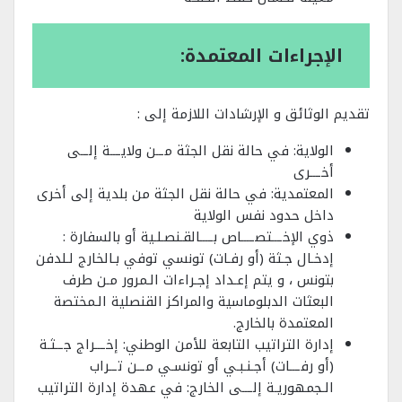
الإجراءات المعتمدة:
تقديم الوثائق و الإرشادات اللازمة إلى :
الولاية: في حالة نقل الجثة ﻣــﻦ وﻻﻳـــﺔ إﻟــﻰ
أﺧـــﺮى
المعتمدية: في حالة نقل الجثة من بلدية إلى أخرى
داخل حدود نفس الولاية
ذوي اﻹﺧـــﺘﺼــــﺎص ﺑــــﺎﻟﻘـﻨﺼـﻠـﻴﺔ أو ﺑﺎﻟﺴﻔﺎرة :
إدﺧـﺎل ﺟـﺜﺔ (أو رﻓـﺎت) ﺗﻮﻧﺴﻲ ﺗﻮﻓﻲ ﺑـﺎﻟﺨﺎرج ﻟـﻠﺪﻓﻦ
ﺑﺘﻮﻧﺲ ، و يتم إﻋـﺪاد إﺟـﺮاءات اﻟـﻤﺮور ﻣـﻦ ﻃﺮف
اﻟﺒﻌﺜﺎت اﻟﺪﺑﻠﻮﻣﺎﺳﻴﺔ واﻟﻤﺮاﻛﺰ اﻟﻘﻨﺼﻠﻴﺔ اﻟـﻤﺨﺘﺼﺔ
اﻟﻤﻌﺘﻤﺪة ﺑﺎﻟﺨﺎرج.
إدارة اﻟﺘﺮاﺗﻴﺐ اﻟﺘﺎﺑﻌﺔ ﻟﻸﻣﻦ اﻟﻮﻃﻨﻲ: إﺧـــﺮاج ﺟــﺜـﺔ
(أو رﻓـــﺎت) أﺟـﻨـﺒـﻲ أو ﺗﻮﻧﺴـﻲ ﻣــﻦ ﺗــﺮاب
اﻟـﺠﻤﻬﻮرﻳـﺔ إﻟـــﻰ اﻟﺨﺎرج: ﻓﻲ ﻋﻬﺪة إدارة اﻟﺘﺮاﺗﻴﺐ