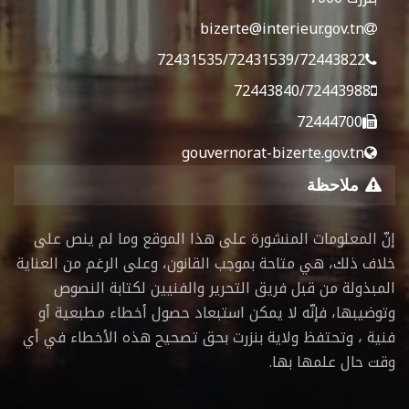
bizerte@interieur.gov.tn
72431535/72431539/72443822
72443840/72443988
72444700
gouvernorat-bizerte.gov.tn
ملاحظة
إنّ المعلومات المنشورة على هذا الموقع وما لم ينص على
خلاف ذلك، هي متاحة بموجب القانون، وعلى الرغم من العناية
المبذولة من قبل فريق التحرير والفنيين لكتابة النصوص
وتوضيبها، فإنّه لا يمكن استبعاد حصول أخطاء مطبعية أو
فنية ، وتحتفظ ولاية بنزرت بحق تصحيح هذه الأخطاء في أي
وقت حال علمها بها.