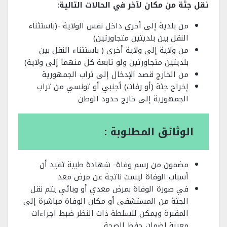
نقل جثة من مكان لآخر في الحالات التالية
:
من بلدية إلى أخرى داخل نفس الولاية -(باستثناء
النقل بين بلديتين متجاورتين)
من ولاية إلى ولاية أخرى ( باستثناء النقل بين
بلديتين متجاورتين ولو تابعة كل منهما إلى ولاية)
من الخارج قصد الإدخال إلى تراب الجمهورية
إخراج جثة (أو رفات) أجنبي أو تونسي من تراب
الجمهورية إلى خارج حدود الوطن
الوثائق المطلوبة
:
مضمون من رسم وفاة- شهادة طبية تفيد أن
أسباب الوفاة ليست ناتجة عن مرض معد
في صورة الوفاة بمرض معدي أو وبائي يتم نقل
الجثة من المستشفى أو مكان الوفاة مباشرة إلى
المقبرة ويمكن للسلطة ذات النظر ضبط اجراءات
معينة لضمان حفظ الصحة