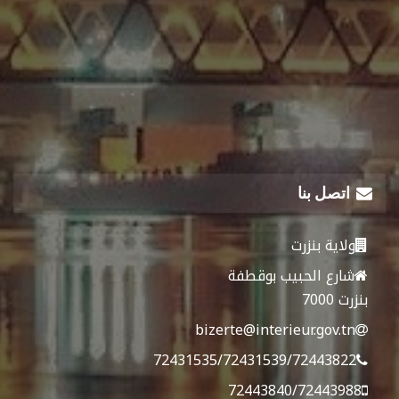
اتصل بنا
ولاية بنزرت
شارع الحبيب بوقطفة
بنزرت 7000
bizerte@interieur.gov.tn
72431535/72431539/72443822
72443840/72443988