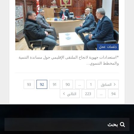
جلسات عمل
*استعدادات جهوية لانجاح الملتقى الإقليمي حول مساندة التنمية
والمخطط التنموي…
السابق
1
…
90
91
92
93
94
…
223
التالي
بحث