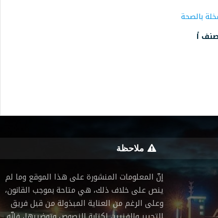
خلة بالصحة
صنف أ
ملاحظة
إنّ المعلومات المنشورة على هذا الموقع وما لم
ينص على خلاف ذلك، هي متاحة بموجب القانون،
وعلى الرغم من العناية المبذولة من قبل فريق
التحرير والفنيين لكتابة النصوص وتوضيبها، فإنّه